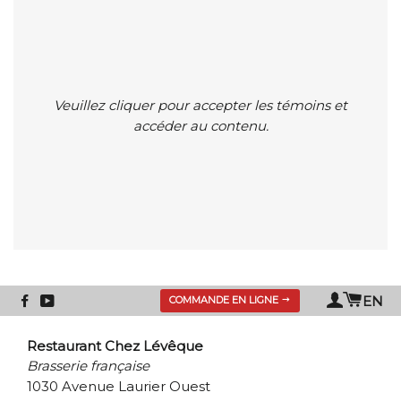
Veuillez cliquer pour accepter les témoins et
accéder au contenu.
Panie
Se
EN
COMMANDE EN LIGNE
connect
Restaurant Chez Lévêque
Brasserie française
1030 Avenue Laurier Ouest