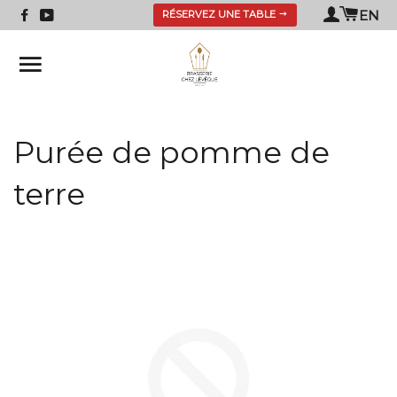
Panie
Se
EN
RÉSERVEZ UNE TABLE
connect
NAVIGATION
Purée de pomme de
terre