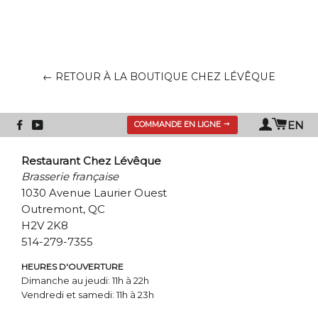
← RETOUR À LA BOUTIQUE CHEZ LÉVÊQUE
Panie
Se
EN
COMMANDE EN LIGNE
connect
Restaurant Chez Lévêque
Brasserie française
1030 Avenue Laurier Ouest
Outremont, QC
H2V 2K8
514-279-7355
HEURES D'OUVERTURE
Dimanche au jeudi: 11h à 22h
Vendredi et samedi: 11h à 23h