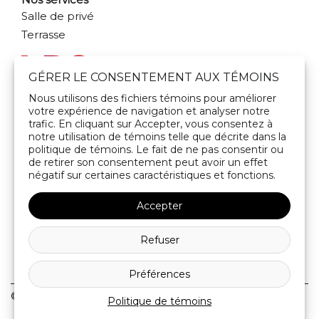
Salle de privé
Terrasse
GÉRER LE CONSENTEMENT AUX TÉMOINS
Nous utilisons des fichiers témoins pour améliorer
votre expérience de navigation et analyser notre
Prendre contact
trafic. En cliquant sur Accepter, vous consentez à
Politique de confidentialité
notre utilisation de témoins telle que décrite dans la
politique de témoins. Le fait de ne pas consentir ou
Politique de témoins
de retirer son consentement peut avoir un effet
négatif sur certaines caractéristiques et fonctions.
Accepter
Refuser
American
Diners
Discover
Master
Vis
Préférences
Express
Club
© 2026,
Restaurant Chez Lévêque
Politique de témoins