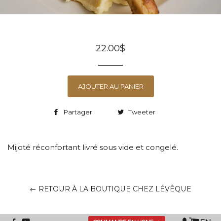
22.00$
AJOUTER AU PANIER
Partager
Tweeter
Mijoté réconfortant livré
sous vide et congelé.
← RETOUR À LA BOUTIQUE CHEZ LÉVÊQUE
Panie